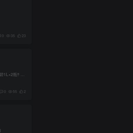
0
35
23
快快快‼大漏🐏毛🚗‼ - 1️⃣京东-首页“9.9包邮” ⭐️领4.9-4亓包邮吃喝券 https://u.jd.com/j1pasPK - 4.9亓💰雪碧1L×2瓶‼️ https://u.jd.com/jOpad4K 4.9亓💰芬达1L×2瓶‼️ htt...
0
55
2
扣