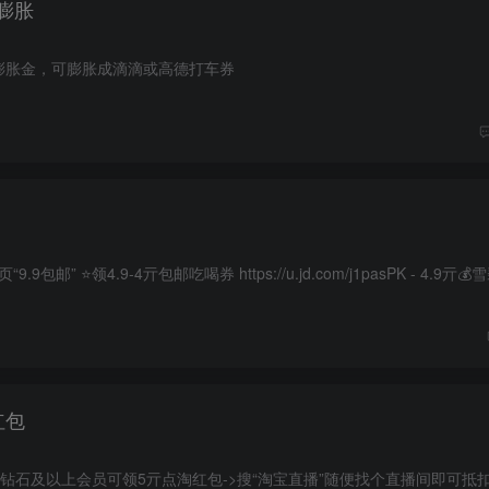
膨胀
减膨胀金，可膨胀成滴滴或高德打车券
红包
心->钻石及以上会员可领5亓点淘红包->搜“淘宝直播”随便找个直播间即可抵