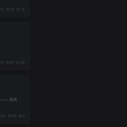
0
73
15
0
67
26
滴滴APP底部“我的”->优惠卡券->顶部“出行卡”->下拉最底下“限时出行红包”->每天可领10亓无门槛专车券 ==== 滴滴打车每天最高5折打车券：https://temaiw.cn/Ad8Ofm 花小猪每天...
0
20
6