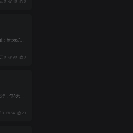
0
46
6
今天早上11~12点，星巴克自带杯子到店可领免费美式咖啡，提前准备好杯子，差不多可以出发了 活动地址：https://4kz.cn/A9Tlhc
0
90
0
抖音商城APP首页“兜兜农场”->先任选一件实物，大概3天就能拿到实物 ———— 每天把看广告翻牌做满就行，每3天就能拿到一个实物
0
54
23