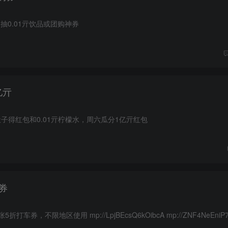
>抽0.01亓饮品或团购神券
亿亓
骰子得红包和0.01亓柠檬水，周六瓜分1亿亓红包
券