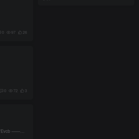
0
97
26
0
72
3
微信打开活动->直接领2张5亓+1张5折打车券，不限地区使用 mp://LpjBEcsQ6kOibcA mp://ZNF4NeEniP7Evcb ———— 一键领取8张5亓打车券 https://4kz.cn/An5Lat