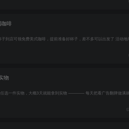
喝咖啡
实物