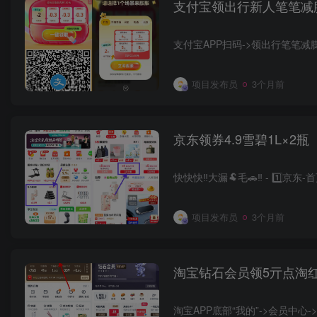
支付宝领出行新人笔笔减
支付宝APP扫码->领出行笔笔
项目发布员
3个月前
京东领券4.9雪碧1L×2瓶
项目发布员
3个月前
淘宝钻石会员领5亓点淘
淘宝APP底部“我的”->会员中