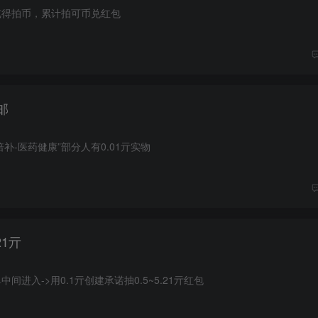
浏览得拍币，累计拍可币兑红包
邮
倍补-医药健康”部分人有0.01亓实物
1亓
间进入->用0.1亓创建承诺抽0.5~5.21亓红包