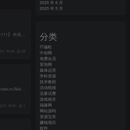
2025 年 6 月
2025 年 5 月
分类
京东🔍搜【外卖福利161】 每天领取15-10亓外卖券！ 👉https://u.jd.com/XDAPNpg - 京东🔍搜【外卖狂欢111】 外卖点餐直达！免配送费！ 👉https://u.jd.com/XDAPNmU - 京东🔍搜【外卖补贴161】 ...
IT编程
0
40
16
中创网
免费会员
冒泡网
媒体运营
学科资源
技术教程
活动线报
1️⃣淘宝闪购每天领9~15亓红包 👉https://temaiw.cn/ADaYBU - 2️⃣淘宝闪购每天领外卖优惠券 👉https://temaiw.cn/Ak43Z4 - 3️⃣淘宝闪购千问外卖券双叠加 👉https://temaiw.cn/AAOYTB - 三...
流量话费
游戏相关
福缘网
0
51
1
网站源码
资源宝库
赚钱项目
软件