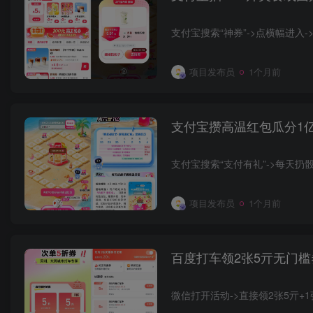
支付宝搜索“神券”->点横幅进入-
项目发布员
1个月前
支付宝攒高温红包瓜分1
支付宝搜索“支付有礼”->每天扔
项目发布员
1个月前
百度打车领2张5亓无门槛