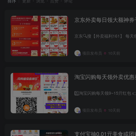
排序
更新
浏览
点赞
评论
京东外卖每日领大额神券
项目发布员
10天前
淘宝闪购每天领外卖优惠
项目发布员
10天前
支付宝抽0.01亓美食或团