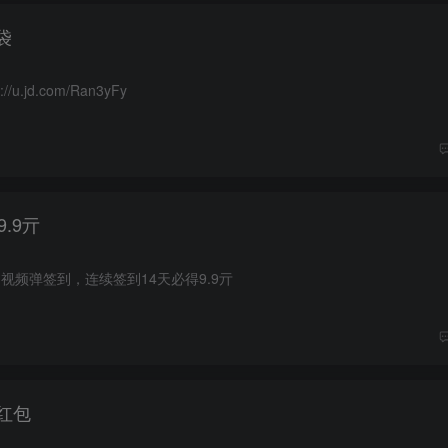
袋
u.jd.com/Ran3yFy
.9亓
动视频弹签到，连续签到14天必得9.9亓
红包