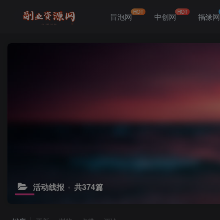
HOT
HOT
冒泡网
中创网
福缘
活动线报
共374篇