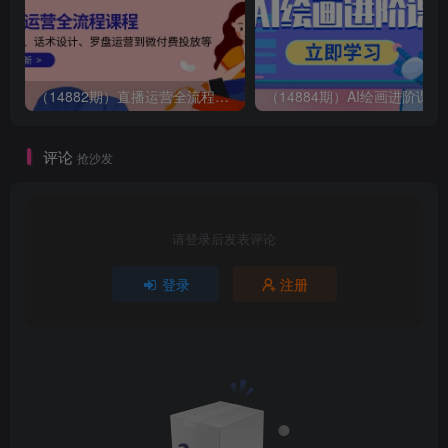
（14882期）直播运营全流程课程-5月更新：从起号、话术设计、罗盘运营到微付费投放等
（14884期）AI绘画
评论
抢沙发
请登录后发表评论
登录
注册