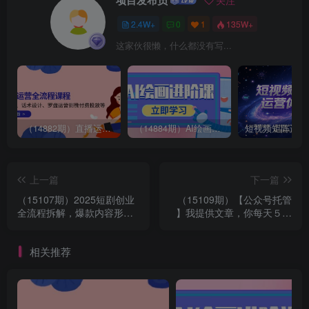
项目发布员
关注
2.4W+
0
1
135W+
这家伙很懒，什么都没有写...
（14882期）直播运营全流程课程-5月更新：从起号、话术设计、罗盘运营到微付费投放等
（14884期）AI绘画进阶课，涵盖电商摄影等多领域，PS操作与AI工具使用全面教学
上一篇
下一篇
（15107期）2025短剧创业
（15109期）【公众号托管
全流程拆解，爆款内容形式
】我提供文章，你每天５分
解析，混剪实操与团队运营
钟复制发布，最高月入1W
指南
相关推荐