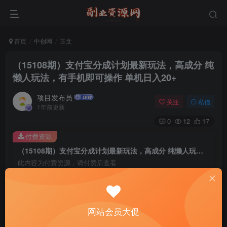
首页
中创网
正文
（15108期）支付宝分成计划最新玩法，高成分 纯
懒人玩法，有手机即可操作 单机日入20+
项目发布员
关注
私信
1年前更新
0
12
17
付费资源
（15108期）支付宝分成计划最新玩法，高成分 纯懒人玩法，有手机即可操作 单机日入20+
此内容为付费资源，请付费后查看
4
￥
免费
免费
年费会员
赞助会员
网站会员大促
登录购买