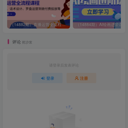
（14882期）直播运营全流程课程-5月更新：从起号、话术设计、罗盘运营到微付费投放等
（14884期）AI绘画
评论
抢沙发
请登录后发表评论
登录
注册