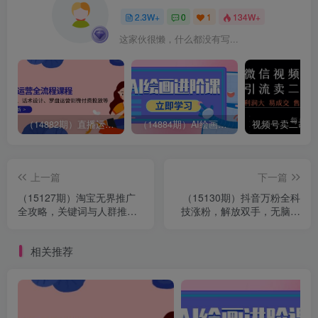
2.3W+
0
1
134W+
这家伙很懒，什么都没有写...
（14882期）直播运营全流程课程-5月更新：从起号、话术设计、罗盘运营到微付费投放等
（14884期）AI绘画进阶课，涵盖电商摄影等多领域，PS操作与AI工具使用全面教学
上一篇
下一篇
（15127期）淘宝无界推广
（15130期）抖音万粉全科
全攻略，关键词与人群推广
技涨粉，解放双手，无脑操
解析，达摩盘分析及爆款案
作，月入五千＋！
例实操
相关推荐