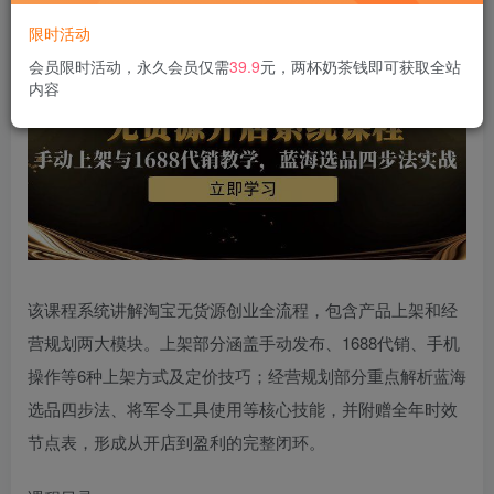
限时活动
会员限时活动，永久会员仅需
39.9
元，两杯奶茶钱即可获取全站
内容
该课程系统讲解淘宝无货源创业全流程，包含产品上架和经
营规划两大模块。上架部分涵盖手动发布、1688代销、手机
操作等6种上架方式及定价技巧；经营规划部分重点解析蓝海
选品四步法、将军令工具使用等核心技能，并附赠全年时效
节点表，形成从开店到盈利的完整闭环。