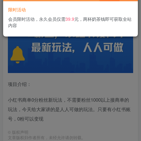
0粉丝，
小红书商单最新玩法
，人人可做，月入3k
限时活动
会员限时活动，永久会员仅需
39.9
元，两杯奶茶钱即可获取全站
内容
项目介绍：
小红书商单0分粉丝新玩法，不需要粉丝1000以上接商单的
玩法，今天给大家讲的是人人可做的玩法。只要有小红书账
号，0粉可以变现
©
版权声明
文章版权归作者所有，未经允许请勿转载。