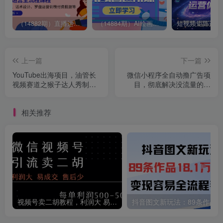
（14882期）直播运营全流程课程-5月更新：从起号、话术设计、罗盘运营到微付费投放等
（14884期）AI绘画进阶课，涵盖电商摄影等多领域，PS操作与AI工具使用全面教学
上一篇
下一篇
YouTube出海项目，油管长
微信小程序全自动撸广告项
视频赛道之猴子达人秀制作
目，彻底解决没流量的问
教程
题，新手一天8张+【揭秘】
相关推荐
视频号卖二胡教程，利润大 易成交 售后少，一单利润5张+