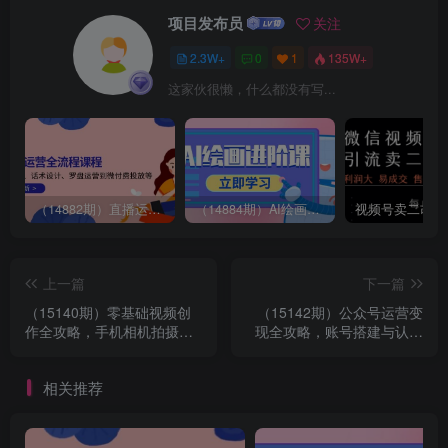
项目发布员
关注
2.3W+
0
1
135W+
这家伙很懒，什么都没有写...
（14882期）直播运营全流程课程-5月更新：从起号、话术设计、罗盘运营到微付费投放等
（14884期）AI绘画进阶课，涵盖电商摄影等多领域，PS操作与AI工具使用全面教学
上一篇
下一篇
（15140期）零基础视频创
（15142期）公众号运营变
作全攻略，手机相机拍摄技
现全攻略，账号搭建与认证
巧精讲，分镜运镜与灯光构
选择，爆款文章六大要素解
图详解
析
相关推荐