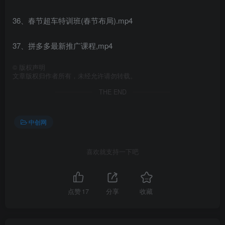
36、春节超车特训班(春节布局).mp4
37、拼多多最新推广课程,mp4
©
版权声明
文章版权归作者所有，未经允许请勿转载。
THE END
中创网
喜欢就支持一下吧
点赞
17
分享
收藏