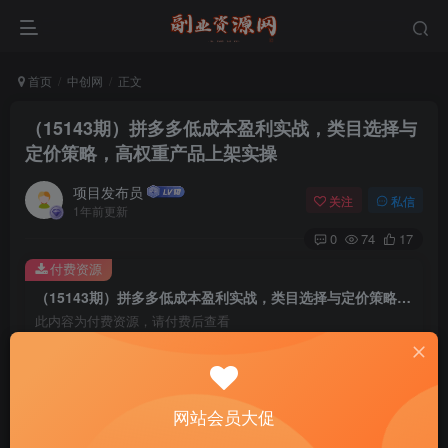
首页
中创网
正文
（15143期）拼多多低成本盈利实战，类目选择与
定价策略，高权重产品上架实操
项目发布员
关注
私信
1年前更新
0
74
17
付费资源
（15143期）拼多多低成本盈利实战，类目选择与定价策略，高权重产品上架实操
此内容为付费资源，请付费后查看
4
￥
免费
免费
年费会员
赞助会员
网站会员大促
登录购买