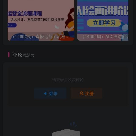
（14882期）直播运营全流程课程-5月更新：从起号、话术设计、罗盘运营到微付费投放等
（14884期）AI绘画
评论
抢沙发
请登录后发表评论
登录
注册