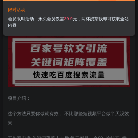
限时活动
百家号矩阵软文引流
文章粉是非常精准的 吃百度SEO搜索
会员限时活动，永久会员仅需
39.9
元，两杯奶茶钱即可获取全站
内容
流量长期且稳定【揭秘】
项目介绍：
这个方法只要你做就有效， 不比那些短视频平台做半天没效
果
工作室实操 关键词覆盖上去后 每天都是一个99+的状态 看