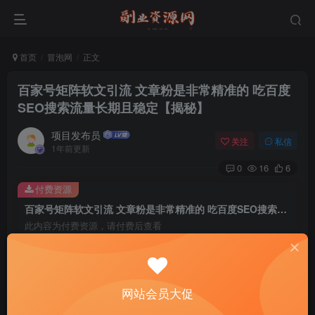
首页
冒泡网
正文
百家号矩阵软文引流 文章粉是非常精准的 吃百度
SEO搜索流量长期且稳定【揭秘】
项目发布员
关注
私信
1年前更新
0
16
6
付费资源
百家号矩阵软文引流 文章粉是非常精准的 吃百度SEO搜索流量长期且稳定【揭秘】
此内容为付费资源，请付费后查看
4
￥
免费
免费
年费会员
赞助会员
网站会员大促
登录购买