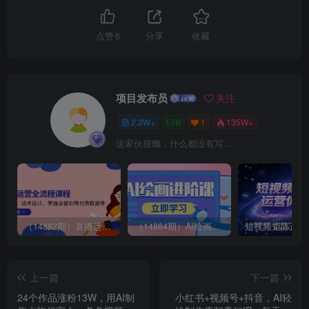
点赞
6
分享
收藏
项目发布员
关注
2.3W+
0
1
135W+
这家伙很懒，什么都没有写...
（14882期）直播运营全流程课程-5月更新：从起号、话术设计、罗盘运营到微付费投放等
（14884期）AI绘画进阶课，涵盖电商摄影等多领域，PS操作与AI工具使用全面教学
上一篇
下一篇
24个作品涨粉13W，用AI制
小红书+视频号+抖音，AI轻