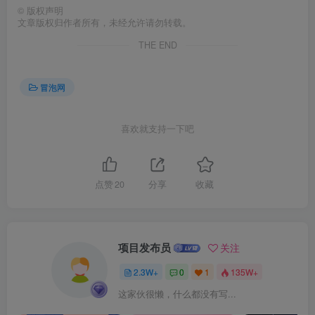
©
版权声明
文章版权归作者所有，未经允许请勿转载。
THE END
冒泡网
喜欢就支持一下吧
点赞
20
分享
收藏
项目发布员
关注
2.3W+
0
1
135W+
这家伙很懒，什么都没有写...