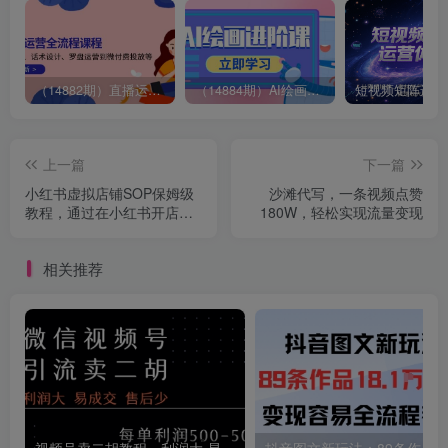
（14882期）直播运营全流程课程-5月更新：从起号、话术设计、罗盘运营到微付费投放等
（14884期）AI绘画进阶课，涵盖电商摄影等多领域，PS操作与AI工具使用全面教学
上一篇
下一篇
小红书虚拟店铺SOP保姆级
沙滩代写，一条视频点赞
教程，通过在小红书开店卖
180W，轻松实现流量变现
学科类资料变现
相关推荐
视频号卖二胡教程，利润大 易成交 售后少，一单利润5张+