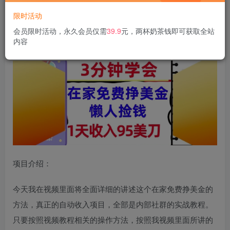
限时活动
在家免费挣美金，1天收入95美刀，超简单，3分钟学会，长
会员限时活动，永久会员仅需
39.9
元，两杯奶茶钱即可获取全站
内容
久的被动收入
项目介绍：
今天我在视频里面将全面详细的讲述这个在家免费挣美金的
方法，真正的自动收入项目，全部是内部社群的实战教程。
只要按照视频教程相关的操作方法，按照我视频里面所讲的