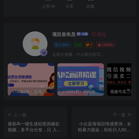
点赞
36
分享
收藏
项目发布员
关注
2.3W+
0
1
134W+
这家伙很懒，什么都没有写...
（14882期）直播运营全流程课程-5月更新：从起号、话术设计、罗盘运营到微付费投放等
（14884期）AI绘画进阶课，涵盖电商摄影等多领域，PS操作与AI工具使用全面教学
上一篇
下一篇
最新AI一键生成铅笔画爆款
小众蓝海项目情感查询，女
视频，多平台分发，日 入
粉暴力掘金，轻松日入500+
1k+，小白轻松上手【揭秘】
【揭秘】