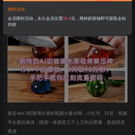
限时活动
席卷全网！疯传的
AI切玻璃水果视频
解压神作，千万播放，3
会员限时活动，永久会员仅需
39.9
元，两杯奶茶钱即可获取全站
内容
天吸10万粉，手把手教你复刻流量密码
最近Veo 3切玻璃水果的视频火爆全网，小红书、抖音、视频
号全都在疯传，随便一条都是几千上万的点赞量，数据简直
离谱