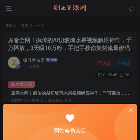
首页
冒泡网
正文
席卷全网！疯传的AI切玻璃水果视频解压神作，千
万播放，3天吸10万粉，手把手教你复刻流量密码
项目发布员
关注
私信
1年前更新
0
45
36
付费资源
席卷全网！疯传的AI切玻璃水果视频解压神作，千万播放，3天吸10万粉，手把手教你复刻流量密码
此内容为付费资源，请付费后查看
4
￥
免费
免费
年费会员
赞助会员
网站会员大促
登录购买