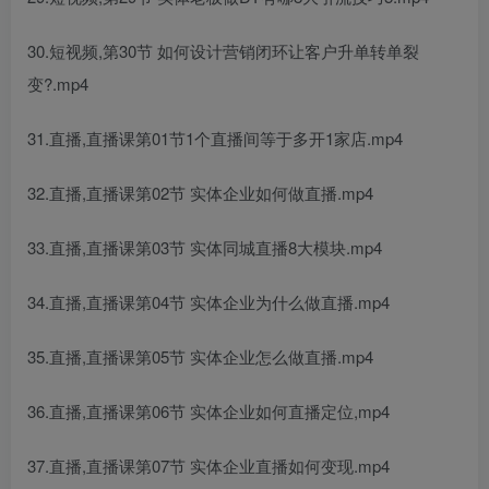
30.短视频,第30节 如何设计营销闭环让客户升单转单裂
变?.mp4
31.直播,直播课第01节1个直播间等于多开1家店.mp4
32.直播,直播课第02节 实体企业如何做直播.mp4
33.直播,直播课第03节 实体同城直播8大模块.mp4
34.直播,直播课第04节 实体企业为什么做直播.mp4
35.直播,直播课第05节 实体企业怎么做直播.mp4
36.直播,直播课第06节 实体企业如何直播定位,mp4
37.直播,直播课第07节 实体企业直播如何变现.mp4