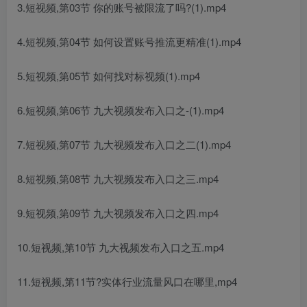
3.短视频,第03节 你的账号被限流了吗?(1).mp4
4.短视频,第04节 如何设置账号推流更精准(1).mp4
5.短视频,第05节 如何找对标视频(1).mp4
6.短视频,第06节 九大视频发布入口之-(1).mp4
7.短视频,第07节 九大视频发布入口之二(1).mp4
8.短视频,第08节 九大视频发布入口之三.mp4
9.短视频,第09节 九大视频发布入口之四.mp4
10.短视频,第10节 九大视频发布入口之五.mp4
11.短视频,第11节?实体行业流量风口在哪里,mp4