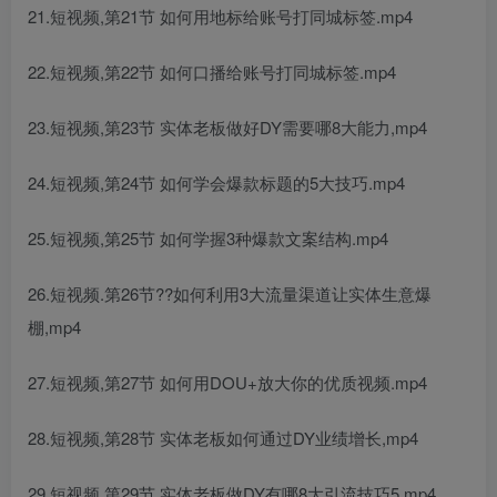
21.短视频,第21节 如何用地标给账号打同城标签.mp4
22.短视频,第22节 如何口播给账号打同城标签.mp4
23.短视频,第23节 实体老板做好DY需要哪8大能力,mp4
24.短视频,第24节 如何学会爆款标题的5大技巧.mp4
25.短视频,第25节 如何学握3种爆款文案结构.mp4
26.短视频.第26节??如何利用3大流量渠道让实体生意爆
棚,mp4
27.短视频,第27节 如何用DOU+放大你的优质视频.mp4
28.短视频,第28节 实体老板如何通过DY业绩增长,mp4
29.短视频,第29节 实体老板做DY有哪8大引流技巧5.mp4