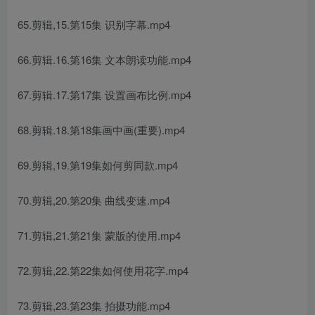
65.剪辑,15.第15集 识别字幕.mp4
66.剪辑.16.第16集 文本朗读功能.mp4
67.剪辑.17.第17集 设置画布比例.mp4
68.剪辑.18.第18集画中画(重要).mp4
69.剪辑,19.第19集如何剪同款.mp4
70.剪辑,20.第20集 曲线变速.mp4
71.剪辑,21.第21集 蒙版的使用.mp4
72.剪辑,22.第22集如何使用花字.mp4
73.剪辑,23.第23集 拍摄功能.mp4