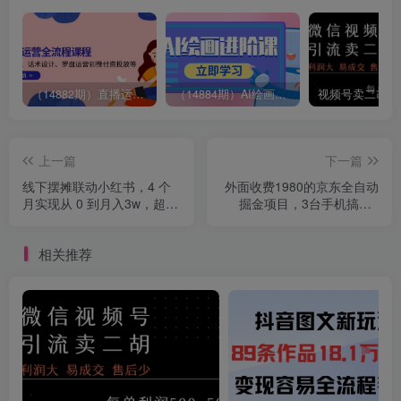
（14882期）直播运营全流程课程-5月更新：从起号、话术设计、罗盘运营到微付费投放等
（14884期）AI绘画进阶课，涵盖电商摄影等多领域，PS操作与AI工具使用全面教学
上一篇
下一篇
线下摆摊联动小红书，4 个
外面收费1980的京东全自动
月实现从 0 到月入3w，超详
掘金项目，3台手机搞了6
细经验分享
张，最新保姆级教程【揭
秘】
相关推荐