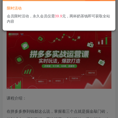
限时活动
拼多多实战运营课
，实时玩法，爆款打造，改销量，补大
会员限时活动，永久会员仅需
39.9
元，两杯奶茶钱即可获取全站
内容
单，AB单，直播等（更新2025月）
课程介绍：
在拼多多挣到钱都这么说，掌握着三个点就是掘金敲门砖，