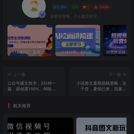
2.3W+
0
1
134W+
这家伙很懒，什么都没有写...
（14882期）直播运营全流程课程-5月更新：从起号、话术设计、罗盘运营到微付费投放等
（14884期）AI绘画进阶课，涵盖电商摄影等多领域，PS操作与AI工具使用全面教学
上一篇
下一篇
公众号爆文技术，2分钟一
小说推文暑期搞钱策略，全
篇，原创度100%，AI味
干货，暑假已来，流量高
0%，复制粘贴，日入多张，
峰，火力全开
全网首发【揭秘】
相关推荐