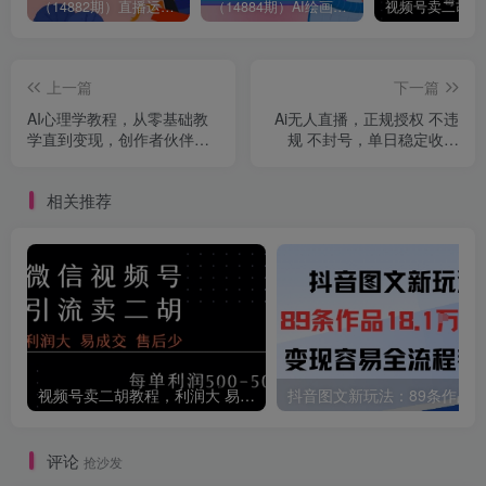
（14882期）直播运营全流程课程-5月更新：从起号、话术设计、罗盘运营到微付费投放等
（14884期）AI绘画进阶课，涵盖电商摄影等多领域，PS操作与AI工具使用全面教学
上一篇
下一篇
AI心理学教程，从零基础教
Ai无人直播，正规授权 不违
学直到变现，创作者伙伴计
规 不封号，单日稳定收益
划收益
100+
相关推荐
视频号卖二胡教程，利润大 易成交 售后少，一单利润5张+
评论
抢沙发