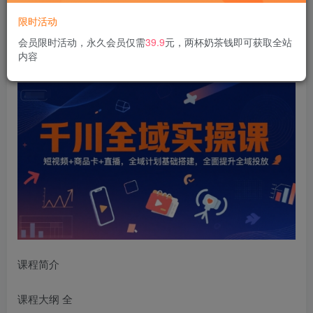
限时活动
千川全域实操课，短视频+商品卡+直播，全域计划基础搭
会员限时活动，永久会员仅需
39.9
元，两杯奶茶钱即可获取全站
内容
建，全面提升全域投放
课程简介
课程大纲 全