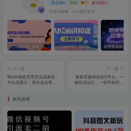
2.3W+
0
1
135W+
这家伙很懒，什么都没有写...
（14882期）直播运营全流程课程-5月更新：从起号、话术设计、罗盘运营到微付费投放等
（14884期）AI绘画进阶课，涵盖电商摄影等多领域，PS操作与AI工具使用全面教学
上一篇
下一篇
B站好物悬赏带货实战教程，
最新零撸阅读挂G平台，一
平台流量大，抓住这波带货
键自动运行，一部手机即可
红利，别再盯着抖音内卷了
操作，单日收益3张轻轻松松
【揭秘】
相关推荐