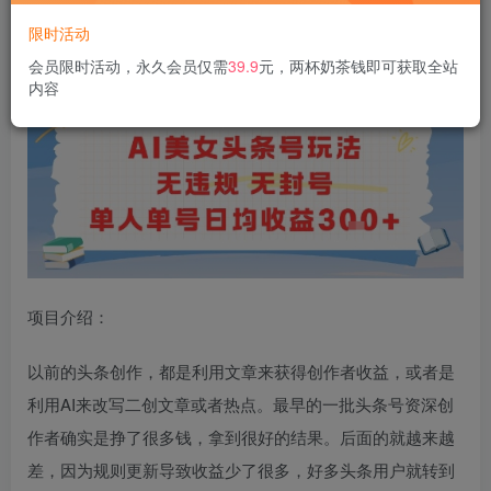
限时活动
AI美女头条号玩法无违规无封号单人单号日均收益3张
会员限时活动，永久会员仅需
39.9
元，两杯奶茶钱即可获取全站
内容
项目介绍：
以前的头条创作，都是利用文章来获得创作者收益，或者是
利用AI来改写二创文章或者热点。最早的一批头条号资深创
作者确实是挣了很多钱，拿到很好的结果。后面的就越来越
差，因为规则更新导致收益少了很多，好多头条用户就转到