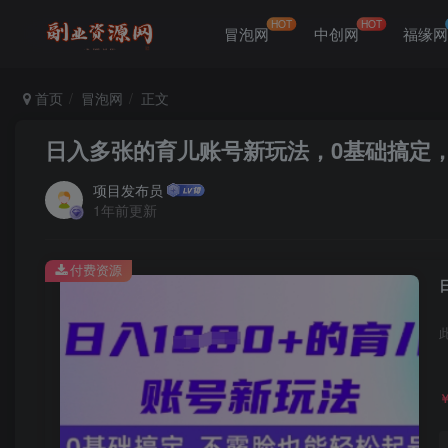
HOT
HOT
冒泡网
中创网
福缘
首页
冒泡网
正文
日入多张的育儿账号新玩法，0基础搞定
项目发布员
1年前更新
付费资源