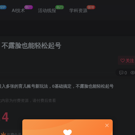
VIP
热门
热门
新增
网
AI技术
活动线报
学科资源
，不露脸也能轻松起号
关注
0
日入多张的育儿账号新玩法，0基础搞定，不露脸也能轻松起号
此内容为付费资源，请付费后查看
4
￥
免费
免费
年费会员
赞助会员