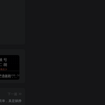
视频号卖二胡教程，利润大 易成交 售后少，一单利润5张+
短视频矩阵运营体系课，从网感培养、素材生产力提升到原创成本控制，快速放大商业结果
微信摇一摇抽京东外卖叠加券
下一篇
作简单，真是躺挣