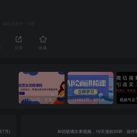
喜欢就支持一下吧
3
分享
收藏
（14882期）直播运营全流程课程-5月更新：从起号、话术设计、罗盘运营到微付费投放等
（14884期）AI绘画进阶课，涵盖电商摄影等多领域，PS操作与AI工具使用全面教学
7月)
AI切玻璃水果视频，10天涨粉20W，操