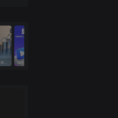
蝴蝶号银发经济新玩法，单账号单日盈利1k+适合小白操作简单
编导班线上课程，不仅是学习一门课程，更是进入一个行业，三大体系成就百万大V