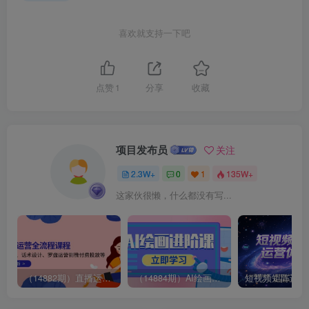
喜欢就支持一下吧
点赞
1
分享
收藏
项目发布员
关注
2.3W+
0
1
135W+
这家伙很懒，什么都没有写...
（14882期）直播运营全流程课程-5月更新：从起号、话术设计、罗盘运营到微付费投放等
（14884期）AI绘画进阶课，涵盖电商摄影等多领域，PS操作与AI工具使用全面教学