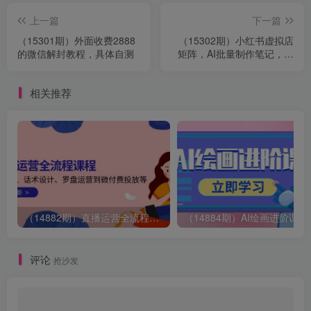
上一篇
下一篇
（15301期）外面收费2888
（15302期）小红书虚拟店
的微信解封教程，具体自测
矩阵，AI批量制作笔记，自
动发货加半自动化运营(7月
更新)
相关推荐
（14882期）直播运营全流程课程-5月更新：从起号、话术设计、罗盘运营到微付费投放等
（14884期）AI绘画
评论
抢沙发