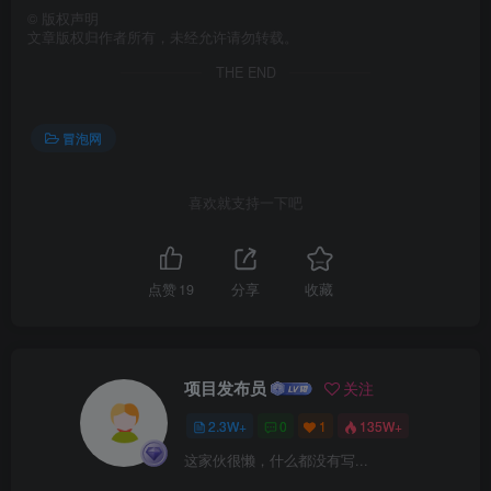
©
版权声明
文章版权归作者所有，未经允许请勿转载。
THE END
冒泡网
喜欢就支持一下吧
点赞
19
分享
收藏
项目发布员
关注
2.3W+
0
1
135W+
这家伙很懒，什么都没有写...