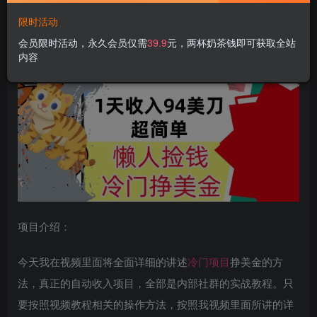
限时活动
冷门项目
挣美金，0门槛，1天收入94美刀，无脑操作，内部
会员限时活动，永久会员仅需
39.9
元，两杯奶茶钱即可获取全站
内容
教程
项目介绍：
今天我在视频里面将全面详细的讲述
冷门项目
挣美金的方
法，真正的自动收入项目，全部是内部社群的实战教程。只
要按照视频教程相关的操作方法，按照我视频里面所讲的详