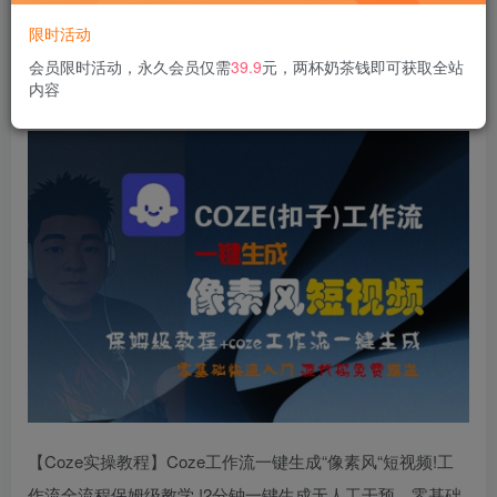
限时活动
COZE(扣子)工作流一键生成像素风短视频，保姆级教程，零
会员限时活动，永久会员仅需
39.9
元，两杯奶茶钱即可获取全站
内容
基础快速入门
【Coze实操教程】Coze工作流一键生成“像素风“短视频!工
作流全流程保姆级教学 !2分钟一键生成无人工干预，零基础