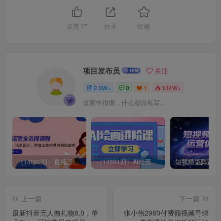
点赞
17
分享
收藏
项目发布员
关注
2.3W+
0
1
134W+
这家伙很懒，什么都没有写...
（14882期）直播运营全流程课程-5月更新：从起号、话术设计、罗盘运营到微付费投放等
（14884期）AI绘画进阶课，涵盖电商摄影等多领域，PS操作与AI工具使用全面教学
上一篇
下一篇
最新抖音无人撸礼物8.0，单
张小伟2980付费额视频号绿