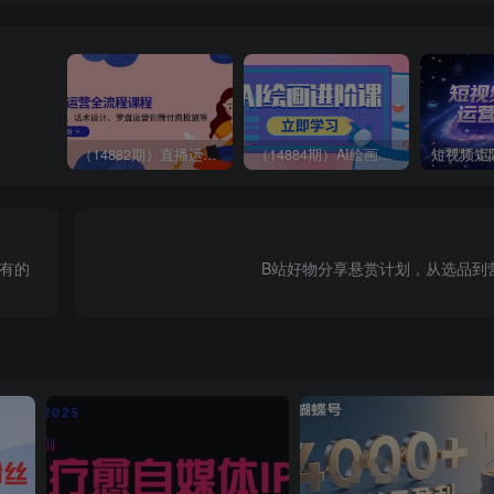
（14882期）直播运营全流程课程-5月更新：从起号、话术设计、罗盘运营到微付费投放等
（14884期）AI绘画进阶课，涵盖电商摄影等多领域，PS操作与AI工具使用全面教学
就有的
B站好物分享悬赏计划，从选品到