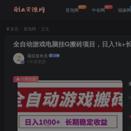
HOT
HOT
冒泡网
中创网
福缘
首页
冒泡网
正文
全自动游戏电脑挂G搬砖项目，日入1k+
项目发布员
1年前更新
付费资源