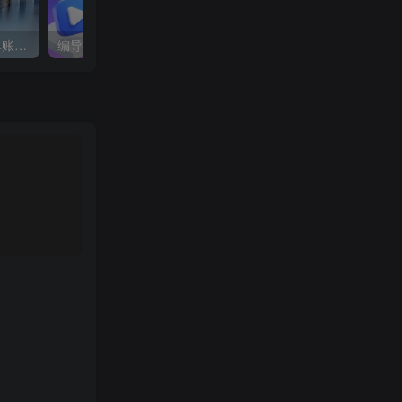
蝴蝶号银发经济新玩法，单账号单日盈利1k+适合小白操作简单
编导班线上课程，不仅是学习一门课程，更是进入一个行业，三大体系成就百万大V