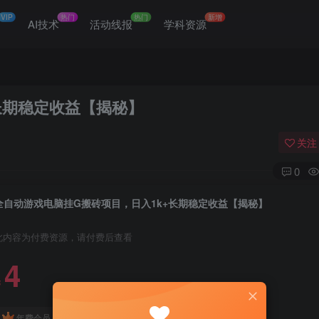
VIP
热门
热门
新增
网
AI技术
活动线报
学科资源
长期稳定收益【揭秘】
关注
0
全自动游戏电脑挂G搬砖项目，日入1k+长期稳定收益【揭秘】
此内容为付费资源，请付费后查看
4
￥
免费
免费
年费会员
赞助会员