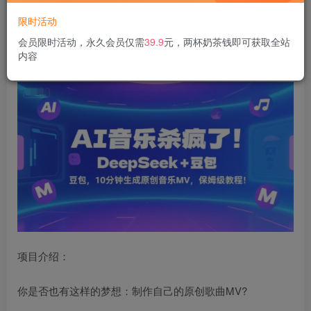
限时活动
AI音乐杀疯了！
DeepSeek
+豆包，10分钟生成原创音乐
会员限时活动，永久会员仅需
39.9
元，两杯奶茶钱即可获取全站
内容
MV，保姆级教程！
项目介绍：
你是否也有这样的梦想：制作自己的原创歌曲MV?