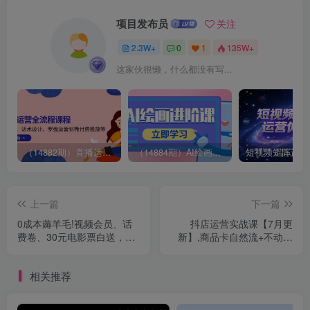
项目发布员
关注
2.3W+
0
1
135W+
这家伙很懒，什么都没有写...
（14882期）直播运营全流程课程-5月更新：从起号、话术设计、罗盘运营到微付费投放等
（14884期）AI绘画进阶课，涵盖电商摄影等多领域，PS操作与AI工具使用全面教学
上一篇
下一篇
0成本薅羊毛!视频会员、话
抖店运营实战课【7月更
费卷、30元电影票白送，分
新】,商品卡自然流+不动销
享我如何靠转卖一天变现5张
起店+最新图文带货技术等
+【揭秘】
相关推荐