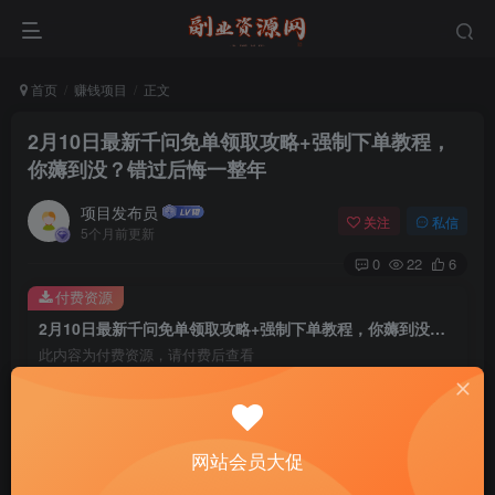
首页
赚钱项目
正文
2月10日最新千问免单领取攻略+强制下单教程，
你薅到没？错过后悔一整年
项目发布员
关注
私信
5个月前更新
0
22
6
付费资源
2月10日最新千问免单领取攻略+强制下单教程，你薅到没？错过后悔一整年
此内容为付费资源，请付费后查看
4
￥
免费
免费
年费会员
赞助会员
网站会员大促
登录购买