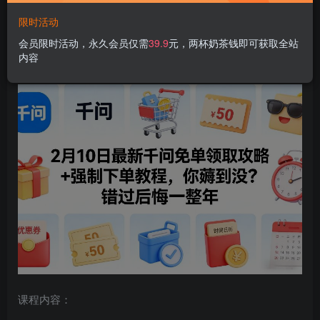
限时活动
2月10日最新千问免单领取攻略+强制下单教程，你薅到没？
会员限时活动，永久会员仅需
39.9
元，两杯奶茶钱即可获取全站
内容
错过后悔一整年
课程内容：