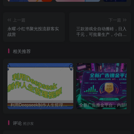
上一篇
下一篇
永曜·小红书聚光投流获客实
三款游戏全自动搬砖，日入
战营
千元，可批量生产，小白也
能做！
相关推荐
利用Deepseek制作人生哲理视频
全新广
评论
抢沙发