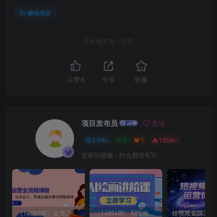
赚钱项目
喜欢就支持一下吧
点赞
6
分享
收藏
项目发布员
关注
2.3W+
0
1
135W+
这家伙很懒，什么都没有写...
（14882期）直播运营全流程课程-5月更新：从起号、话术设计、罗盘运营到微付费投放等
（14884期）AI绘画进阶课，涵盖电商摄影等多领域，PS操作与AI工具使用全面教学