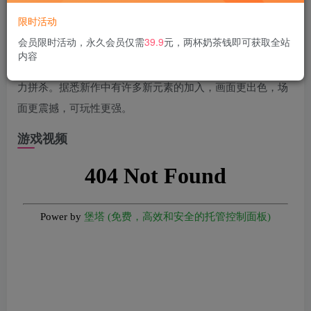
游戏介绍
限时活动
会员限时活动，永久会员仅需
39.9
元，两杯奶茶钱即可获取全站
《骑马与砍杀2：霸主》作为《骑马与砍杀》的延续，会将中
内容
世纪的战争场景还原给玩家，提供这个广阔的平台让玩家奋
力拼杀。据悉新作中有许多新元素的加入，画面更出色，场
面更震撼，可玩性更强。
游戏视频