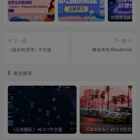
（14882期）直播运营全流程课程-5月更新：从起号、话术设计、罗盘运营到微付费投放等
（14884期）AI绘画进阶课，涵盖电商摄影等多领域，PS操作与AI工具使用全面教学
上一篇
下一篇
《超自然清理》中文版
嗜血本性/Bloodroots
相关推荐
《尘埃舰队》v6.3.1中文版
《CarX街头》v1.7.0官方原版