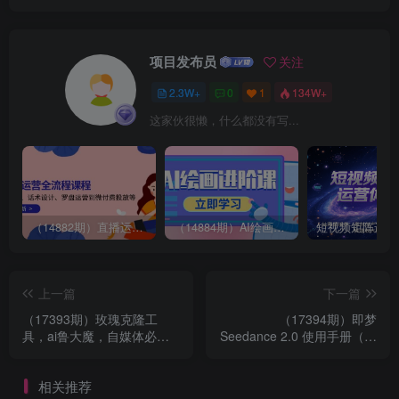
项目发布员
关注
2.3W+
0
1
134W+
这家伙很懒，什么都没有写...
（14882期）直播运营全流程课程-5月更新：从起号、话术设计、罗盘运营到微付费投放等
（14884期）AI绘画进阶课，涵盖电商摄影等多领域，PS操作与AI工具使用全面教学
上一篇
下一篇
（17393期）玫瑰克隆工
（17394期）即梦
具，ai鲁大魔，自媒体必备
Seedance 2.0 使用手册（全
神器，一键爆款神器，详细
新多模态创作体验）从这里
教程。
启程。请你们大胆想象，其
相关推荐
余的交给它