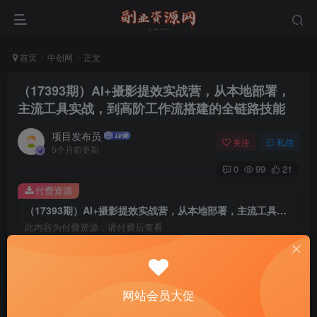
首页
中创网
正文
（17393期）AI+摄影提效实战营，从本地部署，
主流工具实战，到高阶工作流搭建的全链路技能
项目发布员
关注
私信
5个月前更新
0
99
21
付费资源
（17393期）AI+摄影提效实战营，从本地部署，主流工具实战，到高阶工作流搭建的全链路技能
此内容为付费资源，请付费后查看
4
￥
免费
免费
年费会员
赞助会员
网站会员大促
登录购买