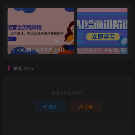
（14882期）直播运营全流程课程-5月更新：从起号、话术设计、罗盘运营到微付费投放等
（14884期）AI绘画
评论
抢沙发
请登录后发表评论
登录
注册