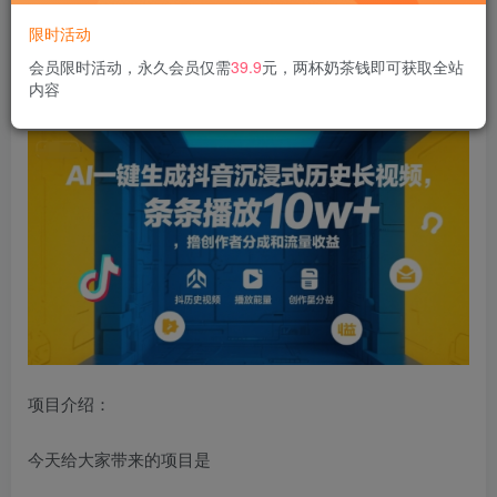
限时活动
AI一键生成抖音沉浸式历史长视频，条条播放10w+，撸创作
会员限时活动，永久会员仅需
39.9
元，两杯奶茶钱即可获取全站
内容
者分成和流量收益【揭秘】
项目介绍：
今天给大家带来的项目是