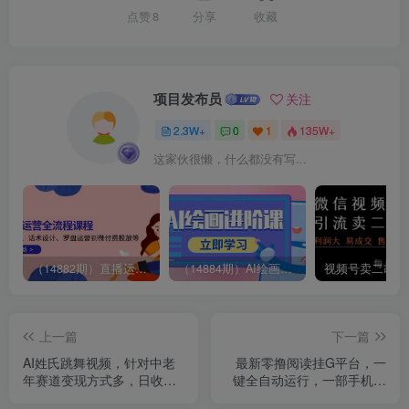
点赞
8
分享
收藏
项目发布员
关注
2.3W+
0
1
135W+
这家伙很懒，什么都没有写...
（14882期）直播运营全流程课程-5月更新：从起号、话术设计、罗盘运营到微付费投放等
（14884期）AI绘画进阶课，涵盖电商摄影等多领域，PS操作与AI工具使用全面教学
上一篇
下一篇
AI姓氏跳舞视频，针对中老
最新零撸阅读挂G平台，一
年赛道变现方式多，日收益9
键全自动运行，一部手机就
张+
可以做，单日收益50-3张轻