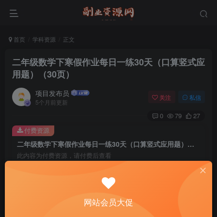
首页
学科资源
正文
二年级数学下寒假作业每日一练30天（口算竖式应
用题）（30页）
项目发布员
关注
私信
5个月前更新
0
79
27
付费资源
二年级数学下寒假作业每日一练30天（口算竖式应用题）（30页）
此内容为付费资源，请付费后查看
4
￥
免费
免费
年费会员
赞助会员
网站会员大促
登录购买