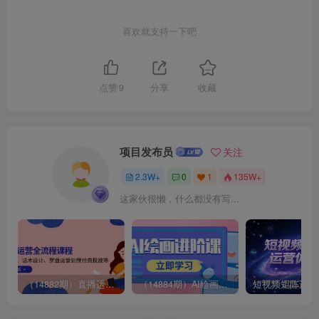
喜欢就支持一下吧
点赞
9
分享
收藏
项目发布员
关注
2.3W+
0
1
135W+
这家伙很懒，什么都没有写...
（14882期）直播运营全流程课程-5月更新：从起号、话术设计、罗盘运营到微付费投放等
（14884期）AI绘画进阶课，涵盖电商摄影等多领域，PS操作与AI工具使用全面教学