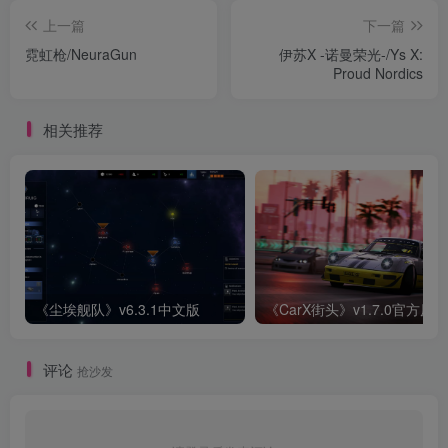
上一篇
下一篇
霓虹枪/NeuraGun
伊苏X -诺曼荣光-/Ys X:
Proud Nordics
相关推荐
《尘埃舰队》v6.3.1中文版
《CarX街头》v1.7.0官方原版
评论
抢沙发