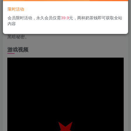
游戏介绍
限时活动
会员限时活动，永久会员仅需
39.9
元，两杯奶茶钱即可获取全站
在《Welcome to Doll Town》中，探索一个栩栩如生的玩偶
内容
徘徊其中的诅咒村庄。揭开让一个繁华城镇变成人间噩梦的
黑暗秘密。
游戏视频