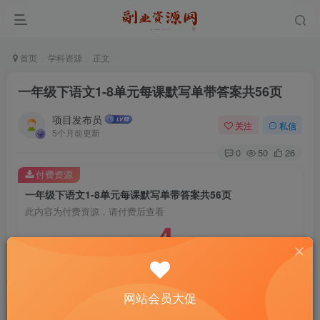
首页
学科资源
正文
一年级下语文1-8单元每课默写单带答案共56页
项目发布员
关注
私信
5个月前更新
0
50
26
付费资源
一年级下语文1-8单元每课默写单带答案共56页
此内容为付费资源，请付费后查看
4
￥
免费
免费
年费会员
赞助会员
登录购买
网站会员大促