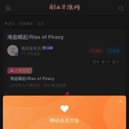
首页
游戏相关
正文
海盗崛起/Rise of Piracy
项目发布员
关注
私信
5个月前更新
0
17
2
付费资源
海盗崛起/Rise of Piracy
此内容为付费资源，请付费后查看
4
￥
免费
免费
年费会员
赞助会员
登录购买
网站会员大促