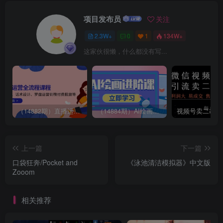
项目发布员
关注
2.3W+
0
1
134W+
这家伙很懒，什么都没有写...
（14882期）直播运营全流程课程-5月更新：从起号、话术设计、罗盘运营到微付费投放等
（14884期）AI绘画进阶课，涵盖电商摄影等多领域，PS操作与AI工具使用全面教学
上一篇
下一篇
口袋狂奔/Pocket and
《泳池清洁模拟器》中文版
Zooom
相关推荐