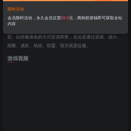
游戏介绍
限时活动
会员限时活动，永久会员仅需
39.9
元，两杯奶茶钱即可获取全站
完美融合紧张战斗、冒险和即时战略。从成为一艘小船的普
内容
通船长开始你的旅程，并最终成为强悍而危险的舰队的指挥
官。以你最喜欢的方式登顶荣誉，无论是通过贸易、战斗、
招募、成长、劫掠、联盟、毁灭或是征服。
游戏视频