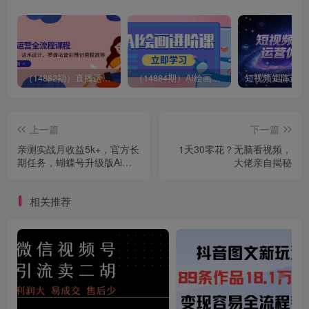
（14882期）直播运营全流程课程-5月更新：从起号、话术设计、罗盘运营到微付费投放等
（14884期）AI绘画进阶课，涵盖电商摄影等多领域，PS操作与AI工具使用全面教学
上一篇
下一篇
亲测实战月收益5k+，官方长
1天30零花？无脑看视频，
期任务，蝴蝶号升级版Ai项
大佬亲自揭秘
目【揭秘】
相关推荐