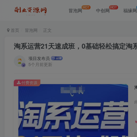
HOT
HOT
冒泡网
中创网
福缘
首页
冒泡网
正文
淘系运营21天速成班，0基础轻松搞定淘系
项目发布员
5个月前更新
付费资源