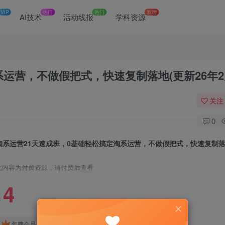
VIP
热门
热门
新增
网
AI技术
活动线报
学科资源
运营，不做假把式，快速复制落地(更新26年2
关注
0
此内容为付费资源，请付费后查看
4
￥
免费
免费
年费会员
赞助会员