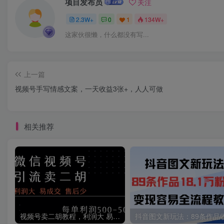
项目发布员
关注
2.3W+
0
1
134W+
这家伙很懒，什么都没有写...
上一篇
视频号手写情感文案，一天收益3张+，人人可做
相关推荐
视频号卖二胡教程，利润大 易成交 售后少，一单利润5张+