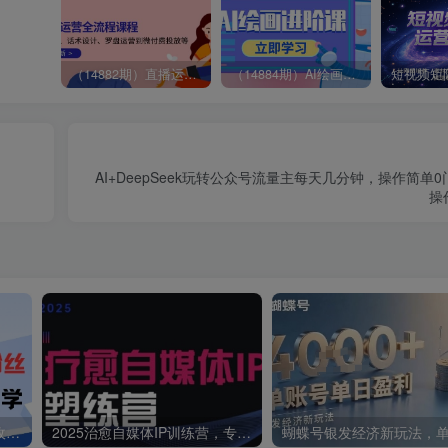
（14882期）直播运营全流程课程-5月更新：从起号、话术设计、罗盘运营到微付费投放等
（14884期）AI绘画进阶课，涵盖电商摄影等多领域，PS操作与AI工具使用全面教学
AI+DeepSeek玩转公众号流量主每天几分钟，操作简单
操
抖音图文新玩法：89条作品收获18.1W粉丝，变现容易全流程教学
2025治愈自媒体IP训练营，专为疗愈领域从业者打造