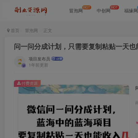
HOT
HOT
冒泡网
中创网
福缘
首页
冒泡网
正文
问一问分成计划，只需要复制粘贴一天也
项目发布员
1年前更新
付费资源