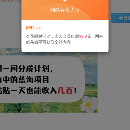
网站会员大促
登
限时活动
会员限时活动，永久会员仅需
39.9
元，两杯
奶茶钱即可获取全站内容