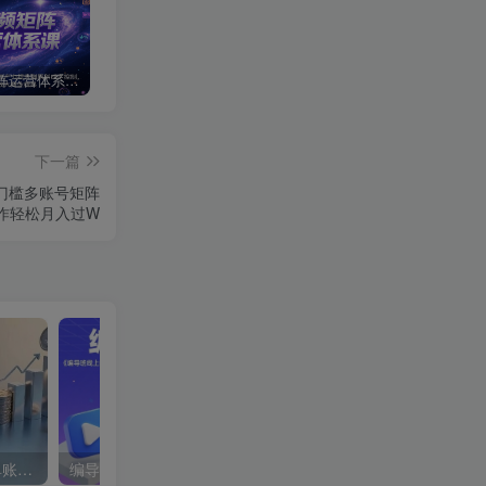
短视频矩阵运营体系课，从网感培养、素材生产力提升到原创成本控制，快速放大商业结果
视频号卖二胡教程，利润大 易成交 售后少，一单利润5张+
点淘双11直播10周年抽取红包
下一篇
0门槛多账号矩阵
作轻松月入过W
蝴蝶号银发经济新玩法，单账号单日盈利1k+适合小白操作简单
编导班线上课程，不仅是学习一门课程，更是进入一个行业，三大体系成就百万大V