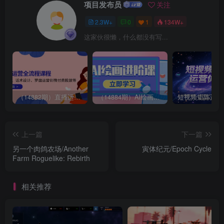
项目发布员
关注
2.3W+
0
1
134W+
这家伙很懒，什么都没有写...
（14882期）直播运营全流程课程-5月更新：从起号、话术设计、罗盘运营到微付费投放等
（14884期）AI绘画进阶课，涵盖电商摄影等多领域，PS操作与AI工具使用全面教学
上一篇
下一篇
另一个肉鸽农场/Another
寅体纪元/Epoch Cycle
Farm Roguelike: Rebirth
相关推荐