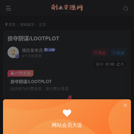
首页
游戏相关
正文
掠夺阴谋/LOOTPLOT
项目发布员
关注
私信
4个月前更新
0
98
5
付费资源
掠夺阴谋/LOOTPLOT
此内容为付费资源，请付费后查看
4
￥
免费
免费
年费会员
赞助会员
登录购买
网站会员大促