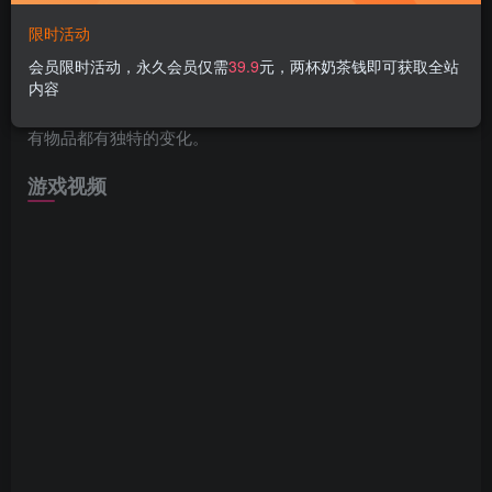
游戏介绍
限时活动
会员限时活动，永久会员仅需
39.9
元，两杯奶茶钱即可获取全站
重新安排物品，发现协同效应，打破规则，突破游戏极限！
内容
LOOTPLOT是一个基于点数的物品构造类Roguelite游戏，所
有物品都有独特的变化。
游戏视频