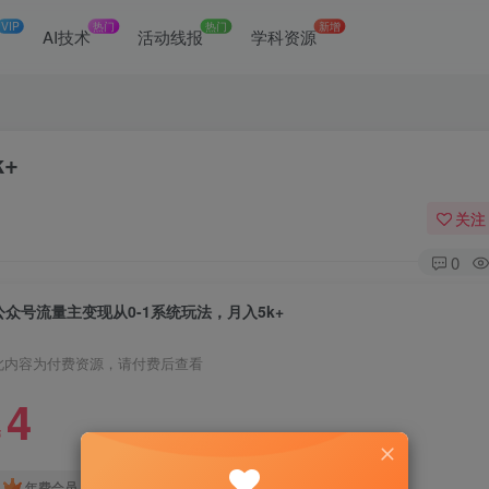
VIP
热门
热门
新增
网
AI技术
活动线报
学科资源
+
关注
0
公众号流量主变现从0-1系统玩法，月入5k+
此内容为付费资源，请付费后查看
4
￥
免费
免费
年费会员
赞助会员