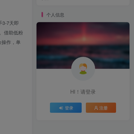
个人信息
3-7天即
。借助低粉
余操作，单
HI！请登录
登录
注册