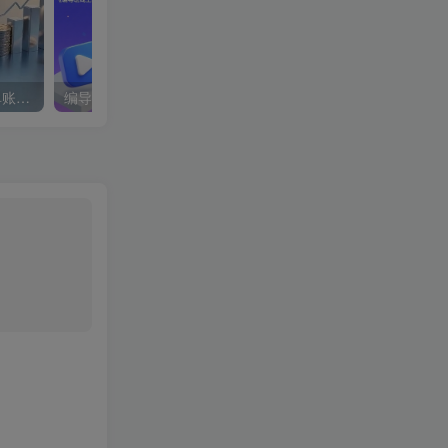
蝴蝶号银发经济新玩法，单账号单日盈利1k+适合小白操作简单
编导班线上课程，不仅是学习一门课程，更是进入一个行业，三大体系成就百万大V