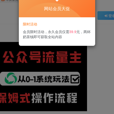
网站会员大促
登
限时活动
会员限时活动，永久会员仅需
39.9
元，两杯
奶茶钱即可获取全站内容