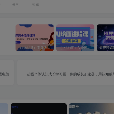
6
分享
收藏
（14882期）直播运营全流程课程-5月更新：从起号、话术设计、罗盘运营到微付费投放等
（14884期）AI绘画进阶课，涵盖电商摄影等多领域，PS操作与AI工具使用全面教学
需电脑
超级个体认知成长学习圈，你的成长加速器，用认知破