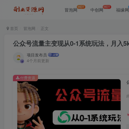
HOT
HOT
冒泡网
中创网
福缘
首页
冒泡网
正文
公众号流量主变现从0-1系统玩法，月入5k
项目发布员
4个月前更新
付费资源