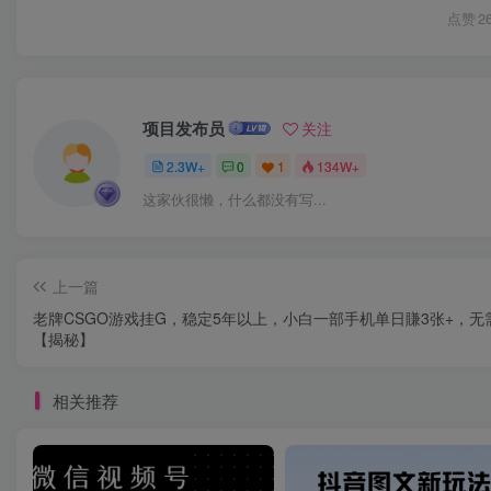
点赞
2
项目发布员
关注
2.3W+
0
1
134W+
这家伙很懒，什么都没有写...
上一篇
老牌CSGO游戏挂G，稳定5年以上，小白一部手机单日賺3张+，无
【揭秘】
相关推荐