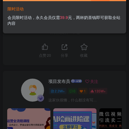
限时活动
活动线报
会员限时活动，永久会员仅需
39.9
元，两杯奶茶钱即可获取全站
内容
喜欢就支持一下吧
点赞
20
分享
收藏
项目发布员
关注
2.3W+
0
1
135W+
这家伙很懒，什么都没有写...