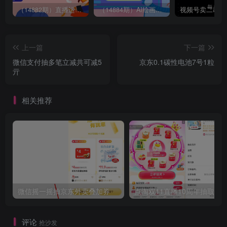
（14882期）直播运营全流程课程-5月更新：从起号、话术设计、罗盘运营到微付费投放等
（14884期）AI绘画进阶课，涵盖电商摄影等多领域，PS操作与AI工具使用全面教学
上一篇
下一篇
微信支付抽多笔立减共可减5
京东0.1碳性电池7号1粒
亓
相关推荐
微信摇一摇抽京东外卖叠加券
点淘双11直播10周年抽取红
评论
抢沙发