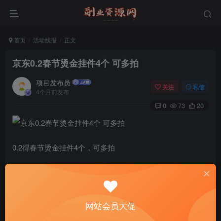
首页
活动线报
正文
京东0.2春节烫金挂件4个 可多拍
项目发布员
关注
私信
4个月前发布
0
73
20
0.2得春节烫金挂件4个，可多拍
https://u.jd.com/NOLuQrG
©
版权声明
文章版权归作者所有，未经允许请勿转载。
网站会员大促
THE END