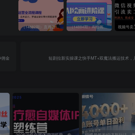
（14882期）直播运营全流程课程-5月更新：从起号、话术设计、罗盘运营到微付费投放等
（14884期）AI绘画进阶课，涵盖电商摄影等多领域，PS操作与AI工具使用全面教学
挣佣金
短剧拉新实操课之快手MT+双魔法搬运技术，
抖音图文新玩法：89条作品收获18.1W粉丝，变现容易全流程教学
2025治愈自媒体IP训练营，专为疗愈领域从业者打造