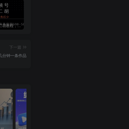
视频号卖二胡教程，利润大 易成交 售后少，一单利润5张+
短视频矩阵运营体系课，从网感培养、素材生产力提升到原创成本控制，快速放大商业结果
微信摇一摇抽京东外卖叠加券
下一篇
几分钟一条作品
蝴蝶号银发经济新玩法，单账号单日盈利1k+适合小白操作简单
编导班线上课程，不仅是学习一门课程，更是进入一个行业，三大体系成就百万大V