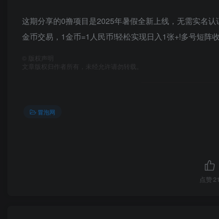
这期分享的0撸项目是2025年暑假全新上线，无需实名
金币交易，1金币=1人民币!轻松实现日入1张+!多号短阵
©
版权声明
文章版权归作者所有，未经允许请勿转载。
冒泡网
点赞
2