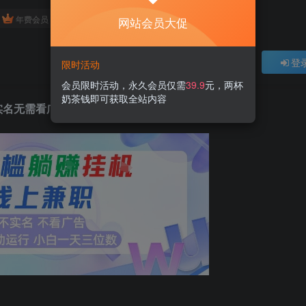
免费
免费
年费会员
赞助会员
网站会员大促
登
限时活动
会员限时活动，永久会员仅需
39.9
元，两杯
奶茶钱即可获取全站内容
实名无需看广告，小白轻松日入三位数【揭秘】