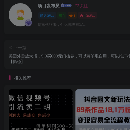
项目发布员
关注
2.3W+
0
1
134W+
这家伙很懒，什么都没有写...
上一篇
美团外卖放大招，9.9买600无门槛券，可以薅羊毛自用，可以推广
【揭秘】
相关推荐
视频号卖二胡教程，利润大 易成交 售后少，一单利润5张+