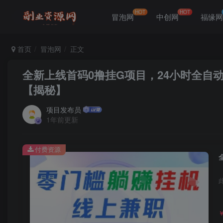
HOT
HOT
冒泡网
中创网
福缘
首页
冒泡网
正文
全新上线首码0撸挂G项目，24小时全自
【揭秘】
项目发布员
1年前更新
付费资源