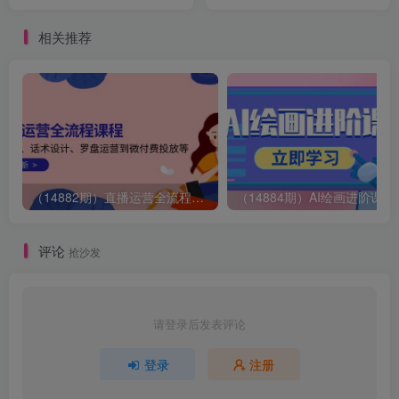
解到落地执行，一站式吃透
润，副业首选，日入200+
核心变化
相关推荐
（14882期）直播运营全流程课程-5月更新：从起号、话术设计、罗盘运营到微付费投放等
（14884期）AI绘画
评论
抢沙发
请登录后发表评论
登录
注册