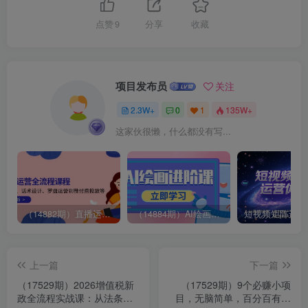
点赞
9
分享
收藏
项目发布员
关注
2.3W+
0
1
135W+
这家伙很懒，什么都没有写...
（14882期）直播运营全流程课程-5月更新：从起号、话术设计、罗盘运营到微付费投放等
（14884期）AI绘画进阶课，涵盖电商摄影等多领域，PS操作与AI工具使用全面教学
上一篇
下一篇
（17529期）2026增值税新
（17529期）9个必赚小项
政全流程实战课：从法条拆
目，无脑简单，百分百有利