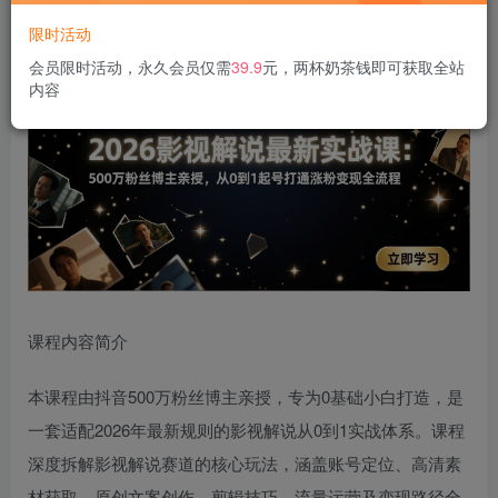
限时活动
会员限时活动，永久会员仅需
39.9
元，两杯奶茶钱即可获取全站
内容
课程内容简介
本课程由抖音500万粉丝博主亲授，专为0基础小白打造，是
一套适配2026年最新规则的影视解说从0到1实战体系。课程
深度拆解影视解说赛道的核心玩法，涵盖账号定位、高清素
材获取、原创文案创作、剪辑技巧、流量运营及变现路径全