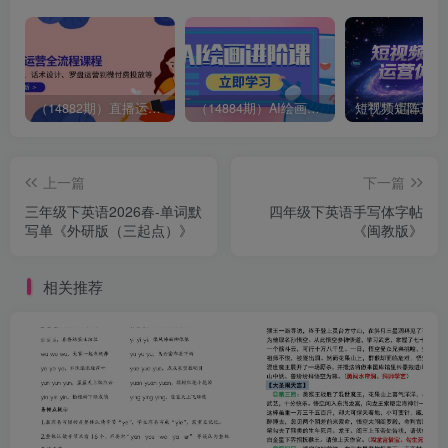
（14882期）直播运营全流程课程-5月更新：从起号、话术设计、罗盘运营到微付费投放等
（14884期）AI绘画进阶课，涵盖电商摄影等多领域，PS操作与AI工具使用全面教学
上一篇
下一篇
三年级下英语2026春-单词默
四年级下英语手写体字帖
写单《外研版（三起点）》
《闽教版》
相关推荐