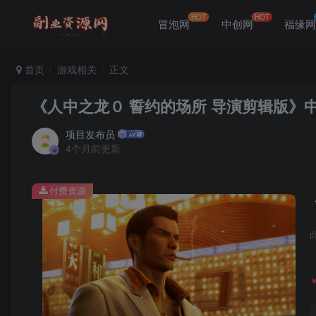
HOT
HOT
冒泡网
中创网
福缘
首页
游戏相关
正文
《人中之龙０ 誓约的场所 导演剪辑版》
项目发布员
4个月前更新
付费资源