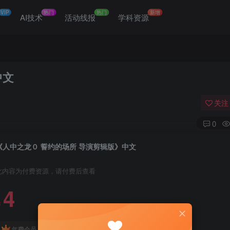
VIP
热门
热门
新增
网
AI技术
活动线报
学科资源
中文
关注
0
《人中之龙０ 誓约的场所 导演剪辑版》中文
此内容为付费资源，请付费后查看
4
￥
免费
免费
年费会员
赞助会员