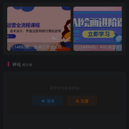
（14882期）直播运营全流程课程-5月更新：从起号、话术设计、罗盘运营到微付费投放等
（14884期）AI绘画
评论
抢沙发
请登录后发表评论
登录
注册