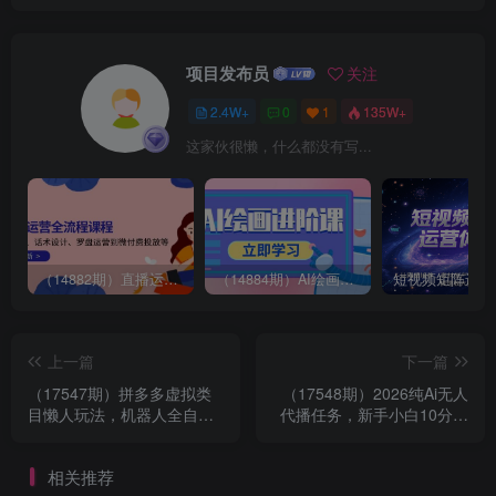
项目发布员
关注
2.4W+
0
1
135W+
这家伙很懒，什么都没有写...
（14882期）直播运营全流程课程-5月更新：从起号、话术设计、罗盘运营到微付费投放等
（14884期）AI绘画进阶课，涵盖电商摄影等多领域，PS操作与AI工具使用全面教学
上一篇
下一篇
（17547期）拼多多虚拟类
（17548期）2026纯Ai无人
目懒人玩法，机器人全自动
代播任务，新手小白10分钟
发货，月入 1‑5W 真不难！
学会 ， 单日稳定收益100+
相关推荐