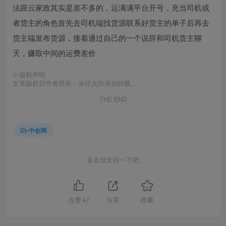
法跟云家政其实是差不多的，运满满平台开号，充当司机或
者货主的角色首先去司机端找货源联系好货主的单子后再去
货主端发布货源，接着通过自己的一个说辞和司机货主聊
天，赚取中间的运费差价
©
版权声明
文章版权归作者所有，未经允许请勿转载。
THE END
中创网
喜欢就支持一下吧
点赞
47
分享
收藏