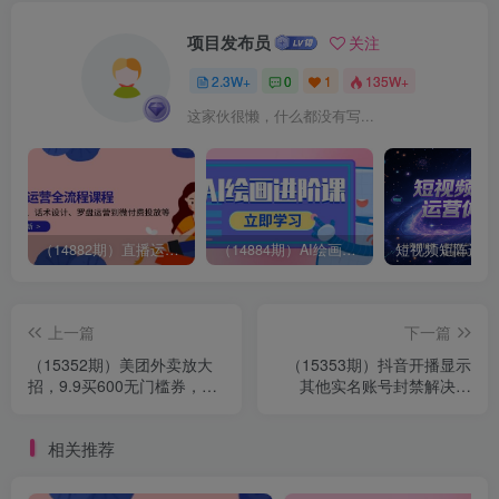
项目发布员
关注
2.3W+
0
1
135W+
这家伙很懒，什么都没有写...
（14882期）直播运营全流程课程-5月更新：从起号、话术设计、罗盘运营到微付费投放等
（14884期）AI绘画进阶课，涵盖电商摄影等多领域，PS操作与AI工具使用全面教学
上一篇
下一篇
（15352期）美团外卖放大
（15353期）抖音开播显示
招，9.9买600无门槛券，可
其他实名账号封禁解决方
以薅羊毛自用，可以推广赚
法，效果自测，不保证百分
佣金
百有效
相关推荐