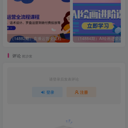
（14882期）直播运营全流程课程-5月更新：从起号、话术设计、罗盘运营到微付费投放等
（14884期）AI绘画
评论
抢沙发
请登录后发表评论
登录
注册