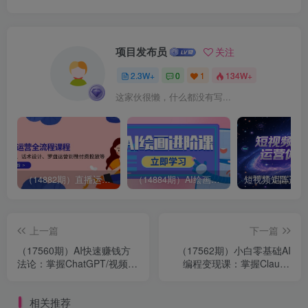
项目发布员
关注
2.3W+
0
1
134W+
这家伙很懒，什么都没有写...
（14882期）直播运营全流程课程-5月更新：从起号、话术设计、罗盘运营到微付费投放等
（14884期）AI绘画进阶课，涵盖电商摄影等多领域，PS操作与AI工具使用全面教学
上一篇
下一篇
（17560期）AI快速赚钱方
（17562期）小白零基础AI
法论：掌握ChatGPT/视频
编程变现课：掌握Claude
AI/自动化工具的组合玩法，
Code等AI工具的核心用法，
独立创作高转化内容与数字
10分钟生成完整网页应用
相关推荐
产品