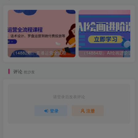
（14882期）直播运营全流程课程-5月更新：从起号、话术设计、罗盘运营到微付费投放等
（14884期）AI绘画
评论
抢沙发
请登录后发表评论
登录
注册