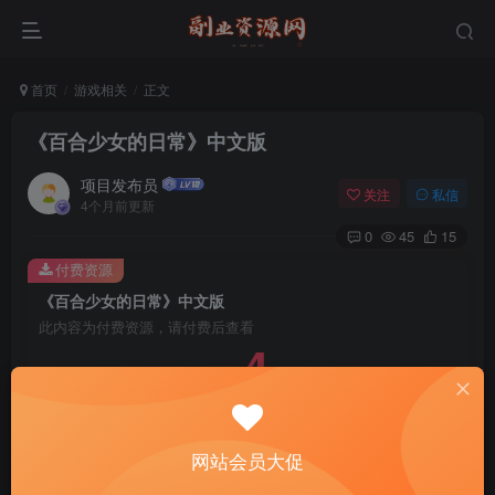
首页
游戏相关
正文
《百合少女的日常》中文版
项目发布员
关注
私信
4个月前更新
0
45
15
付费资源
《百合少女的日常》中文版
此内容为付费资源，请付费后查看
4
￥
免费
免费
年费会员
赞助会员
登录购买
网站会员大促