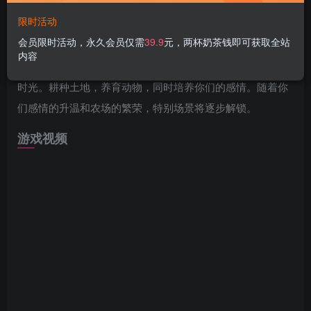
游戏介绍
限时活动
会员限时活动，永久会员仅需
39.9
元，两杯奶茶钱即可获取全站
在这款轻松惬意的农场模拟游戏，你将扮演莉沙：白天是一
内容
名敬业的农场主，晚上则是个热情的伴侣，与帆夏一同共度
时光。耕种土地，养育动物，同时培养你们的感情。随着你
们感情的升温和农场的繁荣，特别场景将逐步解锁。
游戏视频