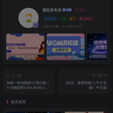
项目发布员
关注
2.3W+
0
1
134W+
这家伙很懒，什么都没有写...
（14882期）直播运营全流程课程-5月更新：从起号、话术设计、罗盘运营到微付费投放等
（14884期）AI绘画进阶课，涵盖电商摄影等多领域，PS操作与AI工具使用全面教学
上一篇
下一篇
来建一家动物园/让我们建一
《如龙：极重制版/人中之龙
个动物园吧/Let's Build a
极》中文版
Zoo
相关推荐