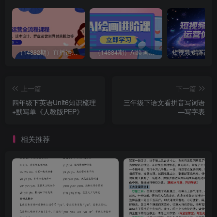
（14882期）直播运营全流程课程-5月更新：从起号、话术设计、罗盘运营到微付费投放等
（14884期）AI绘画进阶课，涵盖电商摄影等多领域，PS操作与AI工具使用全面教学
上一篇
下一篇
四年级下英语Unit6知识梳理
三年级下语文看拼音写词语
+默写单《人教版PEP》
—写字表
相关推荐