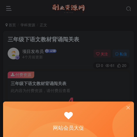
首页
学科资源
正文
三年级下语文教材背诵闯关表
项目发布员
关注
私信
4个月前更新
0
61
20
付费资源
三年级下语文教材背诵闯关表
此内容为付费资源，请付费后查看
4
￥
免费
免费
年费会员
赞助会员
登录购买
网站会员大促