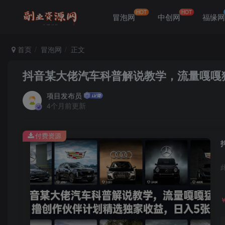
HOT
HOT
冒泡网
中创网
福缘
首页
冒泡网
正文
抖音某大佬汽车科普解说教学，流量嘎嘎
项目发布员
4个月前更新
付费资源