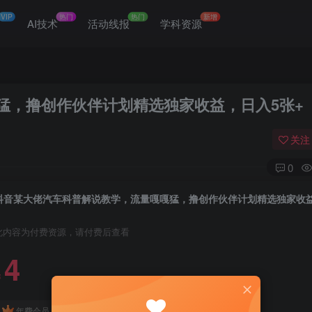
VIP
热门
热门
新增
网
AI技术
活动线报
学科资源
猛，撸创作伙伴计划精选独家收益，日入5张+
关注
0
此内容为付费资源，请付费后查看
4
￥
免费
免费
年费会员
赞助会员