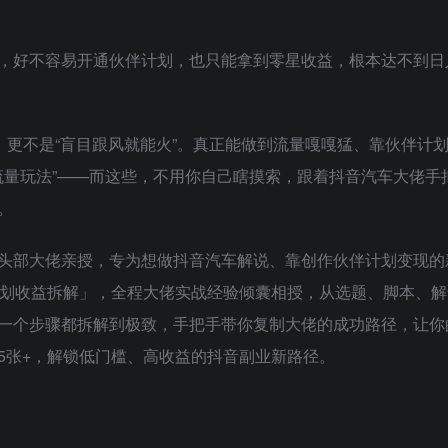
，好不容易开通伙伴计划，也只能拿到零星收益，根本达不到日入
，更不是“盲目跟风就能火”。真正能做到流量嘎嘎猛、靠伙伴计
流量玩法”——而这些，不用你自己瞎摸索，跟着抖音汽车大佬手
。
头部大佬亲授，专为想做抖音汽车解说、靠创作伙伴计划变现的
计划收益拆解」，全程大佬实战经验倾囊相授，从选题、脚本、解
一个步骤都拆解到极致，手把手带你复制大佬的成功路径，让你
5张+，解锁低门槛、高收益的抖音副业新路径。