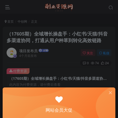
首页
中创网
正文
（17605期）全域增长操盘手：小红书/天猫/抖音
多渠道协同，打通从用户种草到转化高效链路
项目发布员
关注
私信
4个月前发布
0
74
24
付费资源
（17605期）全域增长操盘手：小红书/天猫/抖音多渠道协同，打通从用户种草到转化高效链路
此内容为付费资源，请付费后查看
4
￥
免费
免费
年费会员
赞助会员
网站会员大促
登录购买