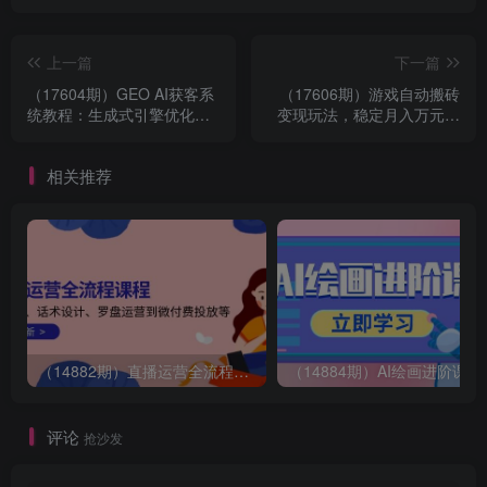
上一篇
下一篇
（17604期）GEO AI获客系
（17606期）游戏自动搬砖
统教程：生成式引擎优化核
变现玩法，稳定月入万元，
心定义+底层原理，抢占AI搜
矩阵放大收益，小白也能
索时代流量红利
做！
相关推荐
（14882期）直播运营全流程课程-5月更新：从起号、话术设计、罗盘运营到微付费投放等
（14884期）AI绘画
评论
抢沙发