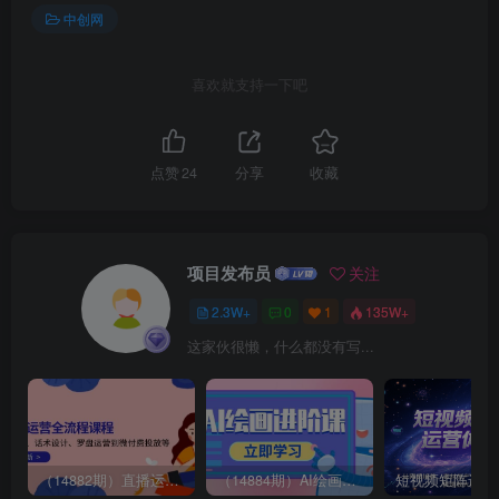
中创网
喜欢就支持一下吧
点赞
24
分享
收藏
项目发布员
关注
2.3W+
0
1
135W+
这家伙很懒，什么都没有写...
（14882期）直播运营全流程课程-5月更新：从起号、话术设计、罗盘运营到微付费投放等
（14884期）AI绘画进阶课，涵盖电商摄影等多领域，PS操作与AI工具使用全面教学