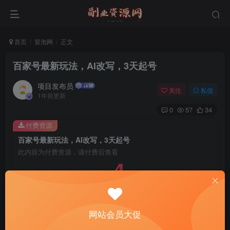
首页
冒泡网
正文
百家号最新玩法，AI改写，3天起号
项目发布员
关注
私信
1年前更新
0
57
34
付费资源
百家号最新玩法，AI改写，3天起号
此内容为付费资源，请付费后查看
4
￥
免费
免费
年费会员
赞助会员
登录购买
网站会员大促