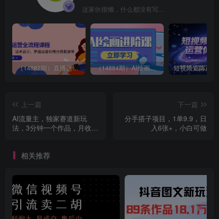
这家伙很懒，什么都没有写...
（14882期）直播运营全流程课程-5月更新：从起号、话术设计、罗盘运营到微付费投放等
（14884期）AI绘画进阶课，涵盖电商摄影等多领域，PS操作与AI工具使用全面教学
上一篇
下一篇
AI流量主，独家赛道新玩
分手搭子项目，1单9.9，日
法，3分钟一个作品，月收益
入6张+，小白可做
3k+
相关推荐