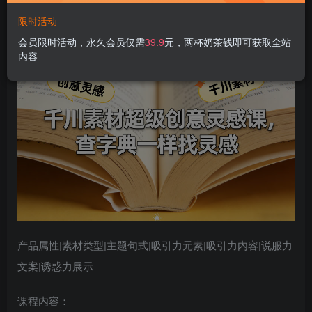
千川素材超级创意灵感课，查字典一样找灵感
限时活动
会员限时活动，永久会员仅需
39.9
元，两杯奶茶钱即可获取全站
内容
产品属性|素材类型|主题句式|吸引力元素|吸引力内容|说服力
文案|诱惑力展示
课程内容：