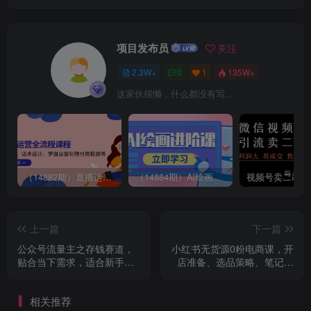
项目发布员
关注
2.3W+
0
1
135W+
这家伙很懒，什么都没有写...
（14882期）直播运营全流程课程-5月更新：从起号、话术设计、罗盘运营到微付费投放等
（14884期）AI绘画进阶课，涵盖电商摄影等多领域，PS操作与AI工具使用全面教学
上一篇
下一篇
公众号流量主之存钱赛道，
小红书无货源0粉电商课，开
贴合当下需求，适合新手，
店准备、选品策略、笔记撰
一天收益2张
写、视频剪辑、数据分析、
账号打造、资料文档（更新
相关推荐
26年3月）