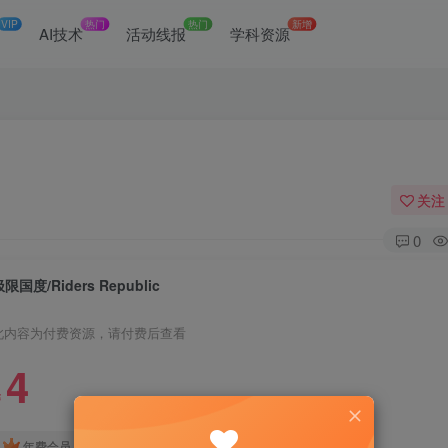
VIP
热门
热门
新增
网
AI技术
活动线报
学科资源
关注
0
限国度/Riders Republic
此内容为付费资源，请付费后查看
4
￥
免费
免费
年费会员
赞助会员