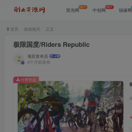
HOT
HOT
冒泡网
中创网
福缘
首页
游戏相关
正文
极限国度/Riders Republic
项目发布员
4个月前发布
付费资源
极