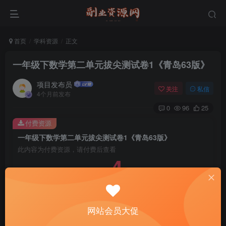
首页
学科资源
正文
一年级下数学第二单元拔尖测试卷1《青岛63版》
项目发布员
关注
私信
4个月前发布
0
96
25
付费资源
一年级下数学第二单元拔尖测试卷1《青岛63版》
此内容为付费资源，请付费后查看
4
￥
免费
免费
年费会员
赞助会员
登录购买
网站会员大促