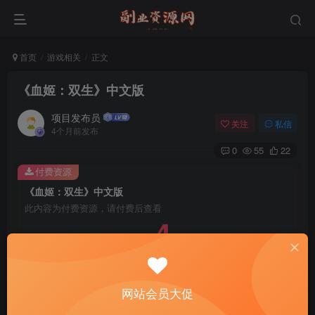
首页
游戏相关
正文
《血姬：双生》中文版
项目发布员
关注
私信
4个月前发布
0
55
22
付费资源
《血姬：双生》中文版
此内容为付费资源，请付费后查看
4
￥
免费
免费
年费会员
赞助会员
登录购买
网站会员大促