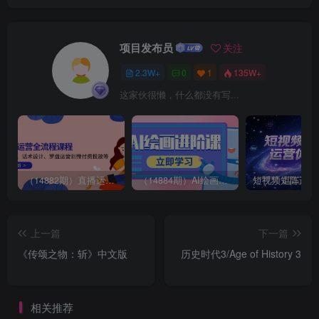
项目发布员
关注
2.3W+
0
1
135W+
这家伙很懒，什么都没有写...
（14882期）直播运营全流程课程-5月更新：从起号、话术设计、罗盘运营到微付费投放等
（14884期）AI绘画进阶课，涵盖电商摄影等多领域，PS操作与AI工具使用全面教学
上一篇
下一篇
《传颂之物：斩》中文版
历史时代3/Age of History 3
相关推荐