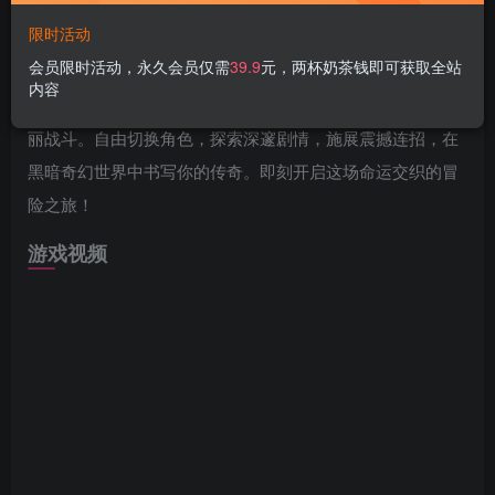
游戏介绍
限时活动
会员限时活动，永久会员仅需
39.9
元，两杯奶茶钱即可获取全站
Vampiress: Eternal Duet《血姬：双生》Steam正版游戏下
内容
载。沉浸式哥特风动作RPG，体验双生血姬的宿命纠缠与华
丽战斗。自由切换角色，探索深邃剧情，施展震撼连招，在
黑暗奇幻世界中书写你的传奇。即刻开启这场命运交织的冒
险之旅！
游戏视频